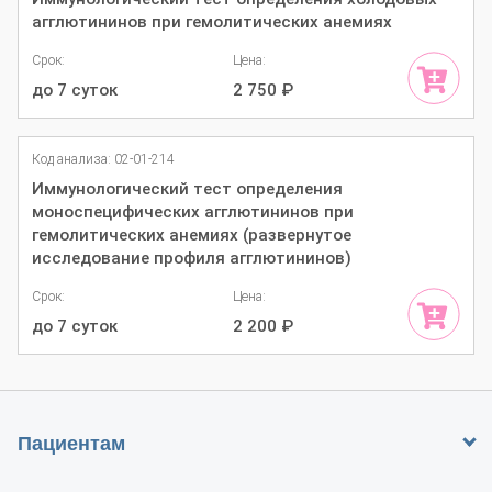
агглютининов при гемолитических анемиях
Срок:
Цена:
до 7 суток
2 750
₽
Код анализа: 02-01-214
Иммунологический тест определения
моноспецифических агглютининов при
гемолитических анемиях (развернутое
исследование профиля агглютининов)
Срок:
Цена:
до 7 суток
2 200
₽
Пациентам