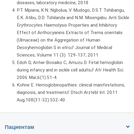
diseases, laboratory medicine, 2018
P.T. Mpiana, K.N. Ngbolua, V. Mudogo, D.S.T. Tshibangu,
E.K. Atibu, D.D. Tshilanda and N.M. Misengabu. Anti Sickle
Erythrocytes Haemolysis Properties and Inhibitory
Effect of Anthocyanins Extracts of Trema orientalis
(Ulmaceae) on the Aggregation of Human
Deoxyhemoglobin S in vitro// Journal of Medical
Sciences, Volume 11 (3): 129-137, 2011
Edoh D, Antwi-Bosaiko C, Amuzu D. Fetal hemoglobin
during infancy and in sickle cell adults// Afr Health Sci.
2006 Mar;6(1):51-4.
Kohne E. Hemoglobinopathies: clinical manifestations,
diagnosis, and treatment// Dtsch Arztebl Int. 2011
Aug;108(31-32):532-40.
Пациентам