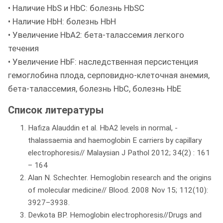
• Наличие HbS и HbC: болезнь HbSC
• Наличие HbH: болезнь HbH
• Увеличение HbA2: бета-талассемия легкого
течения
• Увеличение HbF: наследственная персистенция
гемоглобина плода, серповидно-клеточная анемия,
бета-талассемия, болезнь HbC, болезнь HbE
Список литературы
Hafiza Alauddin et al. HbA2 levels in normal, -
thalassaemia and haemoglobin E carriers by capillary
electrophoresis// Malaysian J Pathol 2012; 34(2) : 161
– 164
Alan N. Schechter. Hemoglobin research and the origins
of molecular medicine// Blood. 2008 Nov 15; 112(10):
3927–3938.
Devkota BP. Hemoglobin electrophoresis//Drugs and