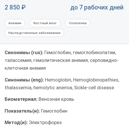
2 850
₽
до 7 рабочих дней
Анемии
Костный мозг
Селезенка
Наследственные заболевания
Синонимы (rus):
Гемоглобин, гемоглобинопатии,
талассемия, гемолитическая анемия, серповидно-
клеточная анемия
Синонимы (eng):
Hemoglobin, Hemoglobinopathies,
thalassemia, hemolytic anemia, Sickle-cell disease
Биоматериал:
Венозная кровь
Показатель(и):
Гемоглобин
Метод(и):
Электрофорез