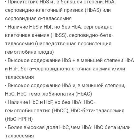
• Присутствие HbS и , в большей степени, HbA:
серповидно-клеточный признак (HbAS) или
серповидная α-талассемия
• Наличие HbS и HbF, но без HbA: серповидно-
клеточная анемия (HbSS), серповидно-бета-
талассемия (наследственная персистенция
гемоглобина плода)
• Высокое содержание HbS + в меньшей степени HbA
и HbF: бета–серповидно-клеточная анемия и/или
талассемия
• Высокое содержание HbA и, в меньшей степени,
HbC: HbC-гемоглобинопатия (HbAC)
• Наличие HbС и HbF, но без HbA: HbC-
гемоглобинопатия (HbСС), HbС-бета-талассемия
(HbC-HPFH)
• Более высокая доля HbC, чем HbA: HbC бета и/или
талассемия