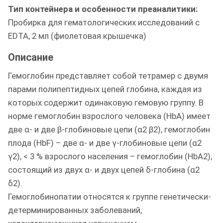
Тип контейнера и особенности преаналитики:
Пробирка для гематологических исследований с
EDTA, 2 мл (фиолетовая крышечка)
Описание
Гемоглобин представляет собой тетрамер с двумя
парами полипептидных цепей глобина, каждая из
которых содержит одинаковую гемовую группу. В
норме гемоглобин взрослого человека (HbA) имеет
две α- и две β-глобиновые цепи (α2 β2), гемоглобин
плода (HbF) – две α- и две γ-глобиновые цепи (α2
γ2), < 3 % взрослого населения – гемоглобин (HbA2),
состоящий из двух α- и двух цепей δ-глобина (α2
δ2).
Гемоглобинопатии относятся к группе генетически-
детерминированных заболеваний,