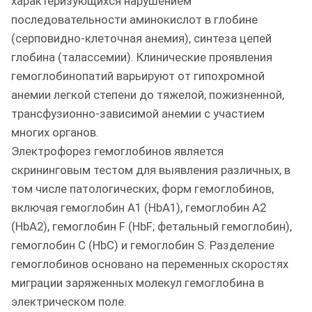
характеризующихся нарушением
последовательности аминокислот в глобине
(серповидно-клеточная анемия), синтеза цепей
глобина (талассемии). Клинические проявления
гемоглобинопатий варьируют от гипохромной
анемии легкой степени до тяжелой, пожизненной,
трансфузионно-зависимой анемии с участием
многих органов.
Электрофорез гемоглобинов является
скрининговым тестом для выявления различных, в
том числе патологических, форм гемоглобинов,
включая гемоглобин А1 (HbA1), гемоглобин А2
(HbA2), гемоглобин F (HbF; фетальный гемоглобин),
гемоглобин С (HbC) и гемоглобин S. Разделение
гемоглобинов основано на переменных скоростях
миграции заряженных молекул гемоглобина в
электрическом поле.