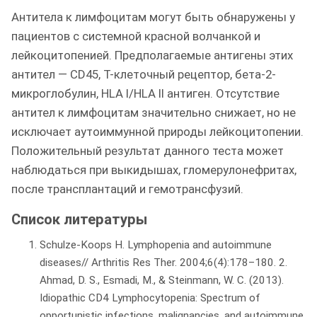
Антитела к лимфоцитам могут быть обнаружены у
пациентов с системной красной волчанкой и
лейкоцитопенией. Предполагаемые антигены этих
антител — CD45, Т-клеточный рецептор, бета-2-
микроглобулин, HLA I/HLA II антиген. Отсутствие
антител к лимфоцитам значительно снижает, но не
исключает аутоиммунной природы лейкоцитопении.
Положительный результат данного теста может
наблюдаться при выкидышах, гломерулонефритах,
после трансплантаций и гемотрансфузий.
Список литературы
Schulze-Koops H. Lymphopenia and autoimmune
diseases// Arthritis Res Ther. 2004;6(4):178–180. 2.
Ahmad, D. S., Esmadi, M., & Steinmann, W. C. (2013).
Idiopathic CD4 Lymphocytopenia: Spectrum of
opportunistic infections, malignancies, and autoimmune