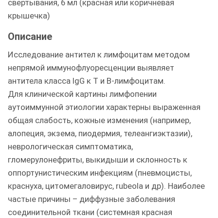
свертывания, 6 мл (красная или коричневая
крышечка)
Описание
Исследование антител к лимфоцитам методом
непрямой иммунофлуоресценции выявляет
антитела класса IgG к Т и В-лимфоцитам.
Для клинической картины лимфопении
аутоиммунной этиологии характерны выраженная
общая слабость, кожные изменения (например,
алопеция, экзема, пиодермия, телеангиэктазии),
неврологическая симптоматика,
гломерулонефриты, выкидыши и склонность к
оппортунистическим инфекциям (пневмоцисты,
краснуха, цитомегаловирус, rubeola и др). Наиболее
частые причины – диффузные заболевания
соединительной ткани (системная красная