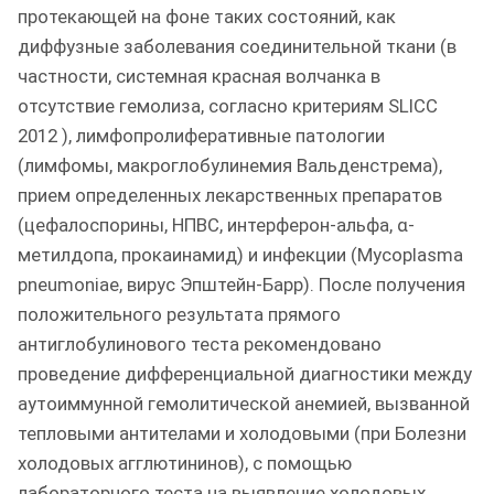
протекающей на фоне таких состояний, как
диффузные заболевания соединительной ткани (в
частности, системная красная волчанка в
отсутствие гемолиза, согласно критериям SLICC
2012 ), лимфопролиферативные патологии
(лимфомы, макроглобулинемия Вальденстрема),
прием определенных лекарственных препаратов
(цефалоспорины, НПВС, интерферон-альфа, α-
метилдопа, прокаинамид) и инфекции (Mycoplasma
pneumoniae, вирус Эпштейн-Барр). После получения
положительного результата прямого
антиглобулинового теста рекомендовано
проведение дифференциальной диагностики между
аутоиммунной гемолитической анемией, вызванной
тепловыми антителами и холодовыми (при Болезни
холодовых агглютининов), с помощью
лабораторного теста на выявление холодовых