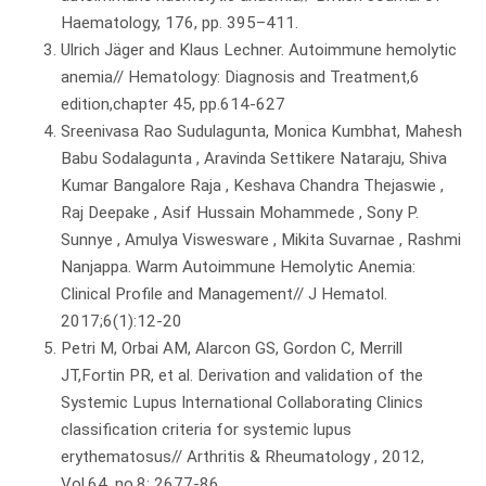
Haematology, 176, pp. 395–411.
Ulrich Jäger and Klaus Lechner. Autoimmune hemolytic
anemia// Hematology: Diagnosis and Treatment,6
edition,chapter 45, pp.614-627
Sreenivasa Rao Sudulagunta, Monica Kumbhat, Mahesh
Babu Sodalagunta , Aravinda Settikere Nataraju, Shiva
Kumar Bangalore Raja , Keshava Chandra Thejaswie ,
Raj Deepake , Asif Hussain Mohammede , Sony P.
Sunnye , Amulya Viswesware , Mikita Suvarnae , Rashmi
Nanjappa. Warm Autoimmune Hemolytic Anemia:
Clinical Profile and Management// J Hematol.
2017;6(1):12-20
Petri M, Orbai AM, Alarcon GS, Gordon C, Merrill
JT,Fortin PR, et al. Derivation and validation of the
Systemic Lupus International Collaborating Clinics
classification criteria for systemic lupus
erythematosus// Arthritis & Rheumatology , 2012,
Vol.64, no.8: 2677-86