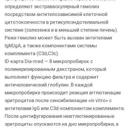
определяют экстраваскулярный гемолиз
посредством антителозависимой клеточной
цитотоксичности в ретикулоэндотелиальной
системе (селезенка и в меньшей степени печень).
Реже гемолиз может быть вызван антителами
IgM,IgA, а также компонентами системы
комплемента (C3d,C3c).
ID-карта Dia-med — 8 микропробирок с
полимеризированным декстраном, который
выполняет функцию фильтра и содержит
античеловеческий глобулин. В каждой
микропробирке происходит реакция агглютинации
эритроцитов после сенсибилизации «in vitro» с
антителами lgG или С3d-компонентом комплемента.
После центифугирования неагглютинированные
эритроциты опускаются на дно микропробирки, а