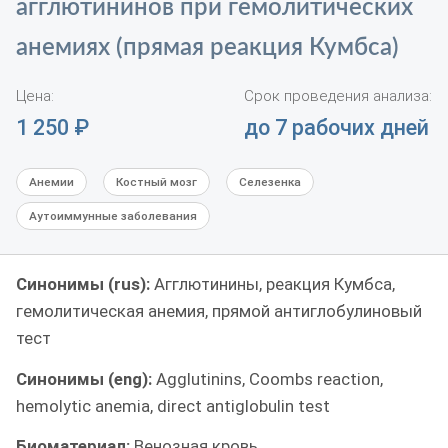
агглютининов при гемолитических
анемиях (прямая реакция Кумбса)
Цена:
Срок проведения анализа:
1 250
₽
до 7 рабочих дней
Анемии
Костный мозг
Селезенка
Аутоиммунные заболевания
Синонимы (rus):
Агглютинины, реакция Кумбса,
гемолитическая анемия, прямой антиглобулиновый
тест
Синонимы (eng):
Agglutinins, Coombs reaction,
hemolytic anemia, direct antiglobulin test
Биоматериал:
Венозная кровь