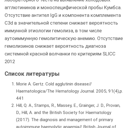
агглютининов и моноспецифической пробы Кумбса.
Отсутствие антител IgG и компонента комплемента
С3d в значительной степени снижает вероятность
иммунной этиологии гемолиза, в том числе
аутоиммунную гемолитическую анемию. Отсутствие
гемолизинов снижает вероятность диагноза
системной красной волчанки по критериям SLICC
2012
Список литературы
Morie A. Gertz. Cold agglutinin disease//
Haematologica/The Hematology Journal. 2005; 91(4),p.
441
Hill, Q. A., Stamps, R., Massey, E., Grainger, J. D., Provan,
D., Hill, A. and the British Society for Haematology
(2017). The diagnosis and management of primary
autoimmune haemolytic anaemia// British Journal of