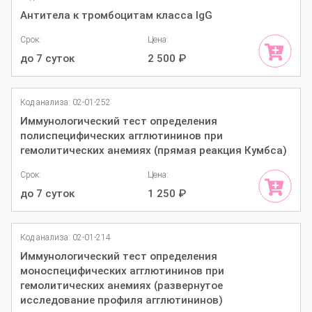
Антитела к тромбоцитам класса IgG
Срок:
Цена:
до 7 суток
2 500
₽
Код анализа: 02-01-252
Иммунологический тест определения
полиспецифических агглютининов при
гемолитических анемиях (прямая реакция Кумбса)
Срок:
Цена:
до 7 суток
1 250
₽
Код анализа: 02-01-214
Иммунологический тест определения
моноспецифических агглютининов при
гемолитических анемиях (развернутое
исследование профиля агглютининов)