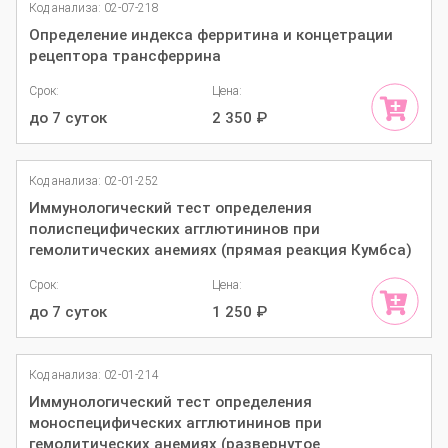
Код анализа: 02-07-218
Определение индекса ферритина и концетрации
рецептора трансферрина
Срок:
Цена:
до 7 суток
2 350
₽
Код анализа: 02-01-252
Иммунологический тест определения
полиспецифических агглютининов при
гемолитических анемиях (прямая реакция Кумбса)
Срок:
Цена:
до 7 суток
1 250
₽
Код анализа: 02-01-214
Иммунологический тест определения
моноспецифических агглютининов при
гемолитических анемиях (развернутое