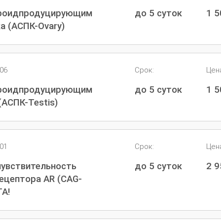
ероидпродуцирующим
до 5 суток
1 
а (АСПК-Ovary)
106
Срок:
Цен
ероидпродуцирующим
до 5 суток
1 
(АСПК-Testis)
301
Срок:
Цен
чувствительность
до 5 суток
2 
ецептора AR (CAG-
ТА!