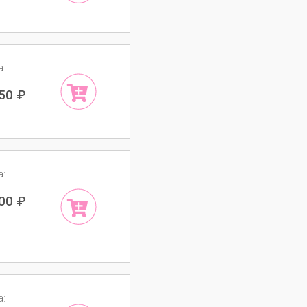
а:
650
₽
а:
000
₽
а: