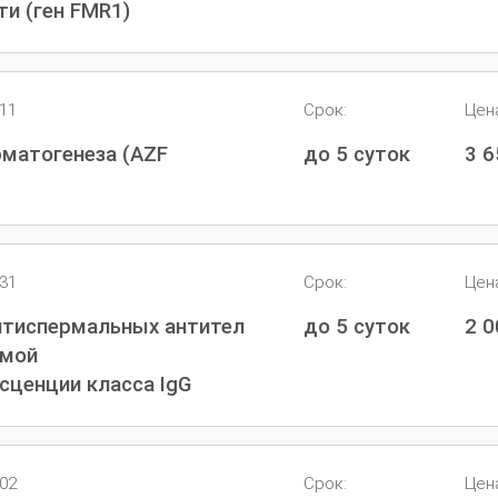
и (ген FMR1)
211
Срок:
Цен
матогенеза (AZF
до 5 суток
3 
231
Срок:
Цен
нтиспермальных антител
до 5 суток
2 
ямой
ценции класса IgG
102
Срок:
Цен