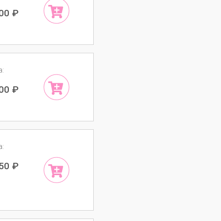
500
₽
а:
500
₽
а:
950
₽