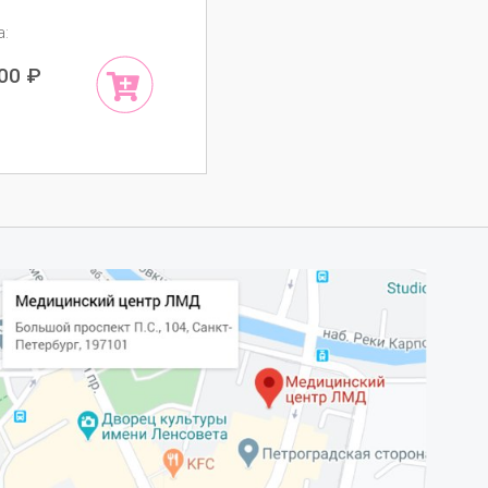
а:
300
₽