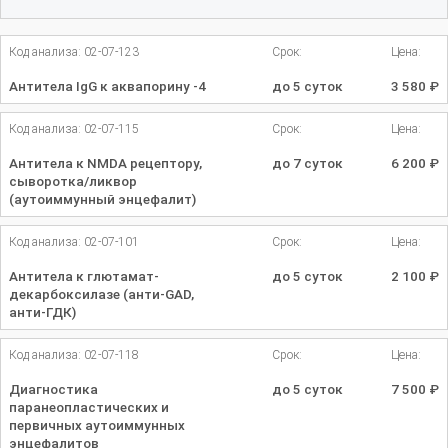
Код анализа: 02-07-123
Срок:
Цена:
Антитела IgG к аквапорину -4
до 5 суток
3 580
₽
Код анализа: 02-07-115
Срок:
Цена:
Антитела к NMDA рецептору,
до 7 суток
6 200
₽
сыворотка/ликвор
(аутоиммунный энцефалит)
Код анализа: 02-07-101
Срок:
Цена:
Антитела к глютамат-
до 5 суток
2 100
₽
декарбоксилазе (анти-GAD,
анти-ГДК)
Код анализа: 02-07-118
Срок:
Цена:
Диагностика
до 5 суток
7 500
₽
паранеопластических и
первичных аутоиммунных
энцефалитов