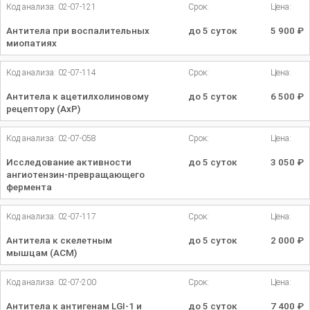
Код анализа: 02-07-121
Срок:
Цена:
Антитела при воспалительных
до 5 суток
5 900
₽
миопатиях
Код анализа: 02-07-114
Срок:
Цена:
Антитела к ацетилхолиновому
до 5 суток
6 500
₽
рецептору (АхР)
Код анализа: 02-07-058
Срок:
Цена:
Исследование активности
до 5 суток
3 050
₽
ангиотензин-превращающего
фермента
Код анализа: 02-07-117
Срок:
Цена:
Антитела к скелетным
до 5 суток
2 000
₽
мышцам (АСМ)
Код анализа: 02-07-200
Срок:
Цена:
Антитела к антигенам LGI-1 и
до 5 суток
7 400
₽