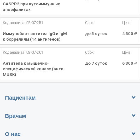
CASPR2 при аутоиммунных
энцефалитах
Код анализа: 02-07-251
Срок:
Цена:
Иммуноблот антител IgG и IgM
до 5 суток
4 500
₽
к боррелиям (14 антигенов)
Код анализа: 02-07-201
Срок:
Цена:
Антитела к мышечно-
до 7 суток
6 300
₽
специфической киназе (анти-
MUSK)
Пациентам
Врачам
О нас