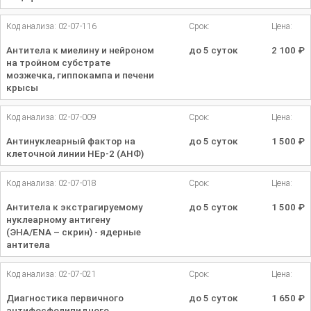
Код анализа: 02-07-116
Срок:
Цена:
Антитела к миелину и нейроном
до 5 суток
2 100
₽
на тройном субстрате
мозжечка, гиппокампа и печени
крысы
Код анализа: 02-07-009
Срок:
Цена:
Антинуклеарный фактор на
до 5 суток
1 500
₽
клеточной линии HEp-2 (АНФ)
Код анализа: 02-07-018
Срок:
Цена:
Антитела к экстрагируемому
до 5 суток
1 500
₽
нуклеарному антигену
(ЭНА/ENA – скрин) - ядерные
антитела
Код анализа: 02-07-021
Срок:
Цена:
Диагностика первичного
до 5 суток
1 650
₽
антифосфолипидного