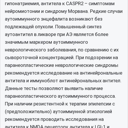
гипонатриемия, антитела к CASPR2 – симптомам
нейромиотонии и синдрому Морвана. Редкие случаи
аутоиммунного энцефалита возникают без
подлежащей опухоли. Повышенный синтез
аутоантител в ликворе при АЭ является более
значимым маркером аутоиммунного
неврологического заболевания, по сравнению с их
сывороточной концентрацией. При подозрении на
паранеопластические неврологические синдромы
рекомендуется исследование на антинейрональные
антитела и иммуноблот антинейрональных антител.
Данные тесты позволяют выявить наличие
паранеопластического аутоиммунного процесса.
При наличии резистентной к терапии эпилепсии с
(предположительно) аутоиммунной этиологией
рекомендуется проводить исследования на
антитела к NMDA рецептору, антитела к LGI-1 и