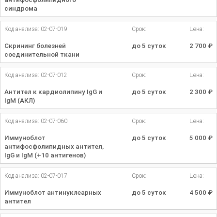
синдрома
Код анализа: 02-07-019
Срок:
Цена:
Скрининг болезней
до 5 суток
2 700
₽
соединительной ткани
Код анализа: 02-07-012
Срок:
Цена:
Антител к кардиолипину IgG и
до 5 суток
2 300
₽
IgM (АКЛ)
Код анализа: 02-07-060
Срок:
Цена:
Иммуноблот
до 5 суток
5 000
₽
антифосфолипидных антител,
IgG и IgM (+10 антигенов)
Код анализа: 02-07-017
Срок:
Цена:
Иммуноблот антинуклеарных
до 5 суток
4 500
₽
антител