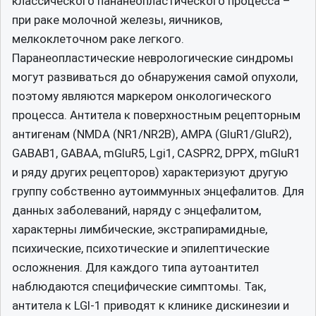
классического пананеопластического процесса –
при раке молочной железы, яичников,
мелкоклеточном раке легкого.
Паранеопластические неврологические синдромы
могут развиваться до обнаружения самой опухоли,
поэтому являются маркером онкологического
процесса. Антитела к поверхностным рецепторным
антигенам (NMDA (NR1/NR2B), AMPA (GluR1/GluR2),
GABAB1, GABAА, mGluR5, Lgi1, CASPR2, DPPX, mGluR1
и ряду других рецепторов) характеризуют другую
группу собственно аутоиммунных энцефалитов. Для
данных заболеваний, наряду с энцефалитом,
характерны лимбические, экстрапирамидные,
психические, психотические и эпилептические
осложнения. Для каждого типа аутоантител
наблюдаются специфические симптомы. Так,
антитела к LGI-1 приводят к клинике дискинезии и