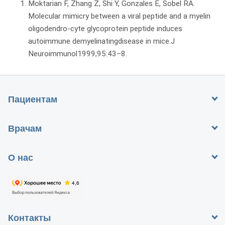
Moktarian F, Zhang Z, Shi Y, Gonzales E, Sobel RA.
Molecular mimicry between a viral peptide and a myelin
oligodendro-cyte glycoprotein peptide induces
autoimmune demyelinatingdisease in mice.J
Neuroimmunol1999;95:43–8.
Пациентам
Врачам
О нас
Контакты