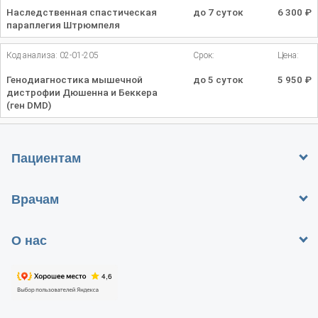
Наследственная спастическая
до 7 суток
6 300
₽
параплегия Штрюмпеля
Код анализа: 02-01-205
Срок:
Цена:
Генодиагностика мышечной
до 5 суток
5 950
₽
дистрофии Дюшенна и Беккера
(ген DMD)
Пациентам
Врачам
О нас