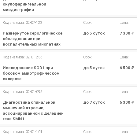
окулофарингеальной
миодистрофии
Код анализа: 02-07-122
Срок:
Цена:
Развернутое серологическое
до 5 суток
7 300
₽
обследование при
воспалительных миопатиях
Код анализа: 02-01-235
Срок:
Цена:
Исследование SOD1 при
до 5 суток
6 500
₽
боковом амиотрофическом
склерозе
Код анализа: 02-01-095
Срок:
Цена:
Диагностика спинальной
до 7 суток
6 300
₽
мышечной атрофии,
ассоциированной с делецией
гена SMN1
Код анализа: 02-01-101
Срок:
Цена: