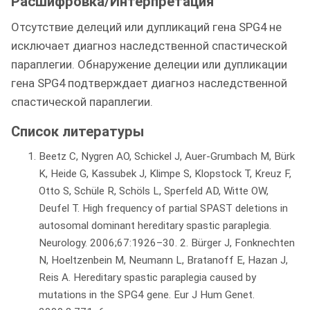
Расшифровка/Интерпретация
Отсутствие делеций или дупликаций гена SPG4 не
исключает диагноз наследственной спастической
параплегии. Обнаружение делеции или дупликации
гена SPG4 подтверждает диагноз наследственной
спастической параплегии.
Список литературы
Beetz C, Nygren AO, Schickel J, Auer-Grumbach M, Bürk
K, Heide G, Kassubek J, Klimpe S, Klopstock T, Kreuz F,
Otto S, Schüle R, Schöls L, Sperfeld AD, Witte OW,
Deufel T. High frequency of partial SPAST deletions in
autosomal dominant hereditary spastic paraplegia.
Neurology. 2006;67:1926–30. 2. Bürger J, Fonknechten
N, Hoeltzenbein M, Neumann L, Bratanoff E, Hazan J,
Reis A. Hereditary spastic paraplegia caused by
mutations in the SPG4 gene. Eur J Hum Genet.