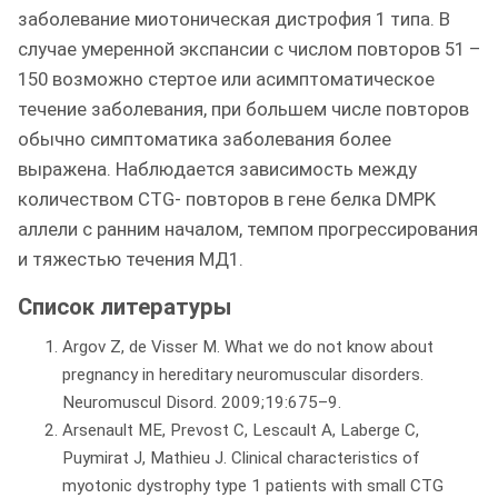
заболевание миотоническая дистрофия 1 типа. В
случае умеренной экспансии с числом повторов 51 –
150 возможно стертое или асимптоматическое
течение заболевания, при большем числе повторов
обычно симптоматика заболевания более
выражена. Наблюдается зависимость между
количеством CTG- повторов в гене белка DMPK
аллели с ранним началом, темпом прогрессирования
и тяжестью течения МД1.
Список литературы
Argov Z, de Visser M. What we do not know about
pregnancy in hereditary neuromuscular disorders.
Neuromuscul Disord. 2009;19:675–9.
Arsenault ME, Prevost C, Lescault A, Laberge C,
Puymirat J, Mathieu J. Clinical characteristics of
myotonic dystrophy type 1 patients with small CTG