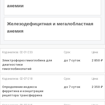
анемии
Железодефицитная и мегалобластная
анемия
Код анализа: 02-01-233
Срок:
Цена:
Электрофорез гемоглобина для
до 7 суток
2 850
₽
диагностики
гемоглобинопатий
Код анализа: 02-07-218
Срок:
Цена:
Определение индекса
до 7 суток
2 350
₽
ферритина и концетрации
рецептора трансферрина