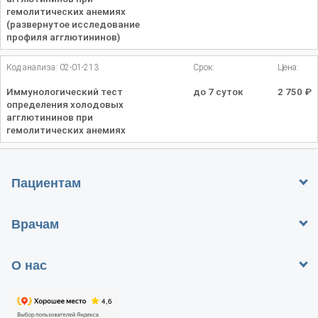
гемолитических анемиях
(развернутое исследование
профиля агглютининов)
Код анализа: 02-01-213
Срок:
Цена:
Иммунологический тест
до 7 суток
2 750
₽
определения холодовых
агглютининов при
гемолитических анемиях
Пациентам
Врачам
О нас