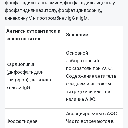
фосфатидилэтаноламину, фосфатидилглицеролу,
фосфатидилиназитолу, фосфатидилсерину,
аннексину V и протромбину IgG и IgM.
Антиген аутоантител и
Значение
класс антител
Основной
лабораторный
Кардиолипин
показатель при АФС.
(дифосфатидил-
Содержание антител в
глицерол) ,антитела
среднем и высоком
класса IgG
титре указывает на
наличие АФС.
Ассоциированы с АФС.
Фосфатидная
Часто встречаются в