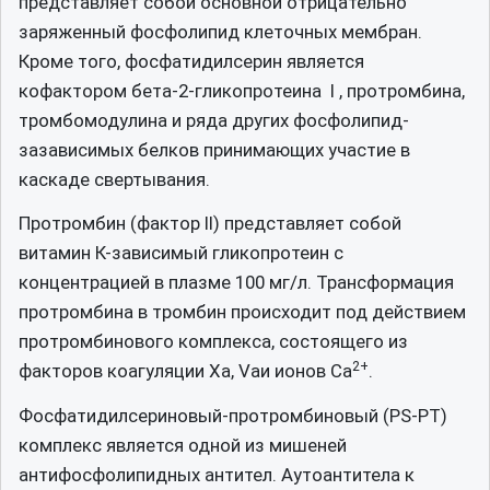
представляет собой основной отрицательно
заряженный фосфолипид клеточных мембран.
Кроме того, фосфатидилсерин является
кофактором бета-2-гликопротеина I , протромбина,
тромбомодулина и ряда других фосфолипид-
зазависимых белков принимающих участие в
каскаде свертывания.
Протромбин (фактор II) представляет собой
витамин К-зависимый гликопротеин с
концентрацией в плазме 100 мг/л. Трансформация
протромбина в тромбин происходит под действием
протромбинового комплекса, состоящего из
2+
факторов коагуляции Xa, Vaи ионов Ca
.
Фосфатидилсериновый-протромбиновый (PS-PT)
комплекс является одной из мишеней
антифосфолипидных антител. Аутоантитела к