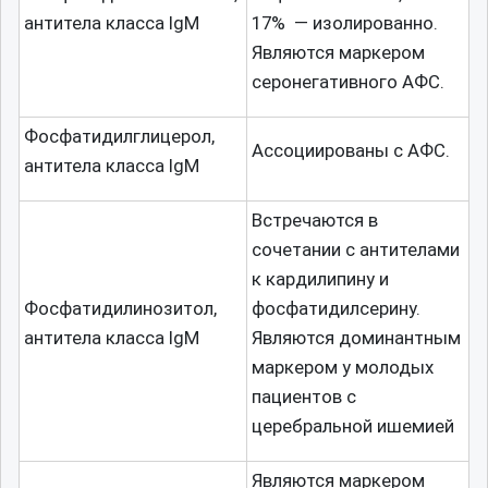
антитела класса IgM
17% — изолированно.
Являются маркером
серонегативного АФС.
Фосфатидилглицерол,
Ассоциированы с АФС.
антитела класса IgM
Встречаются в
сочетании с антителами
к кардилипину и
Фосфатидилинозитол,
фосфатидилсерину.
антитела класса IgM
Являются доминантным
маркером у молодых
пациентов с
церебральной ишемией
Являются маркером