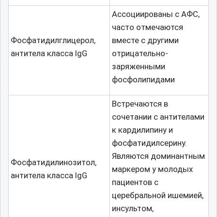
Ассоциированы с АФС,
часто отмечаются
Фосфатидилглицерол,
вместе с другими
антитела класса IgG
отрицательно-
заряженными
фосфолипидами
Встречаются в
сочетании с антителами
к кардилипину и
фосфатидилсерину.
Являются доминантным
Фосфатидилинозитол,
маркером у молодых
антитела класса IgG
пациентов с
церебральной ишемией,
инсультом,