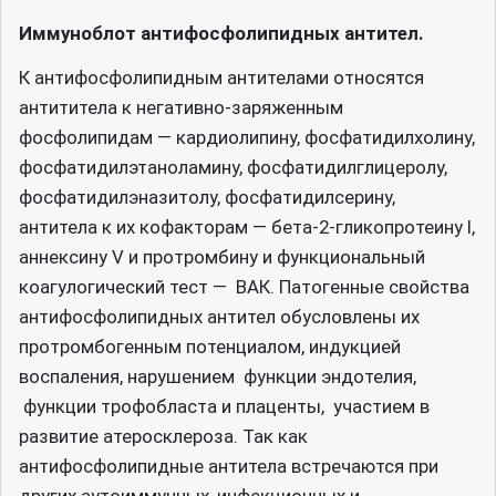
Иммуноблот антифосфолипидных антител.
К антифосфолипидным антителами относятся
антититела к негативно-заряженным
фосфолипидам — кардиолипину, фосфатидилхолину,
фосфатидилэтаноламину, фосфатидилглицеролу,
фосфатидилэназитолу, фосфатидилсерину,
антитела к их кофакторам — бета-2-гликопротеину I,
аннексину V и протромбину и функциональный
коагулогический тест — ВАК. Патогенные свойства
антифосфолипидных антител обусловлены их
протромбогенным потенциалом, индукцией
воспаления, нарушением функции эндотелия,
функции трофобласта и плаценты, участием в
развитие атеросклероза. Так как
антифосфолипидные антитела встречаются при