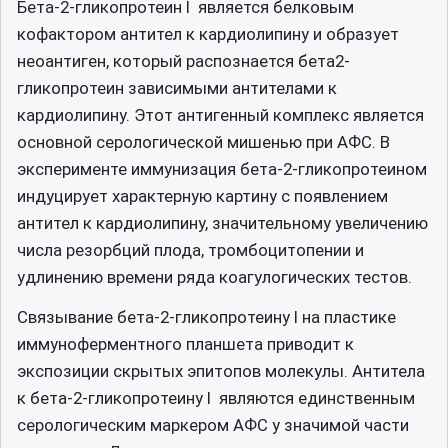
Бета-2-гликопротеин I является белковым
кофактором антител к кардиолипину и образует
неоантиген, который распознается бета2-
гликопротеин зависимыми антителами к
кардиолипину. Этот антигенный комплекс является
основной серологической мишенью при АФС. В
эксперименте иммунизация бета-2-гликопротеином
индуцирует характерную картину с появлением
антител к кардиолипину, значительному увеличению
числа резорбций плода, тромбоцитопении и
удлинению времени ряда коагулогических тестов.
Связывание бета-2-гликопротеину I на пластике
иммуноферментного планшета приводит к
экспозиции скрытых эпитопов молекулы. Антитела
к бета-2-гликопротеину I являются единственным
серологическим маркером АФС у значимой части