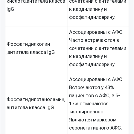
кислота,антитела класса
сочетании с антителами
IgG
к кардилипину и
фосфатидилсерину.
Ассоциированы с АФС.
Часто встречаются в
Фосфатидилхолин
сочетании с антителами
,антитела класса IgG
к кардилипину и
фосфатидилсерину.
Ассоциированы с АФС.
Встречаются у 43%
пациентов с АФС, в 5-
Фосфатидилэтаноламин,
17% отмечаются
антитела класса IgG
изолированно.
Являются маркером
серонегативного АФС.