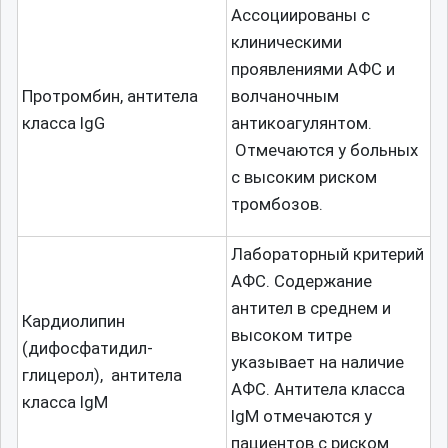
Ассоциированы с
клиническими
проявлениями АФС и
Протромбин, антитела
волчаночным
класса IgG
антикоагулянтом.
Отмечаются у больных
с высоким риском
тромбозов.
Лабораторный критерий
АФС. Содержание
антител в среднем и
Кардиолипин
высоком титре
(дифосфатидил-
указывает на наличие
глицерол), антитела
АФС. Антитела класса
класса IgM
IgM отмечаются у
пациентов с риском