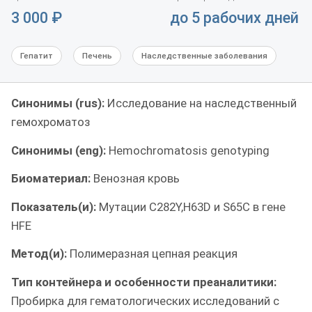
3 000
₽
до 5 рабочих дней
Гепатит
Печень
Наследственные заболевания
Синонимы (rus):
Исследование на наследственный
гемохроматоз
Синонимы (eng):
Hemochromatosis genotyping
Биоматериал:
Венозная кровь
Показатель(и):
Мутации C282Y,H63D и S65С в гене
HFE
Метод(и):
Полимеразная цепная реакция
Тип контейнера и особенности преаналитики:
Пробирка для гематологических исследований с