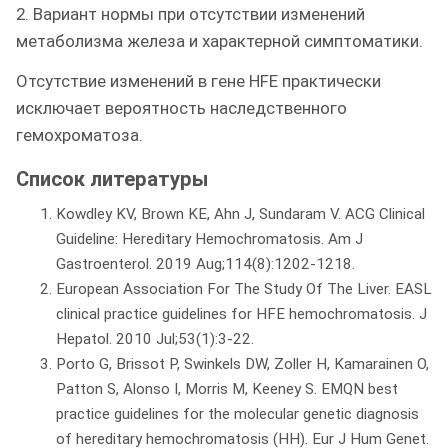
2. Вариант нормы при отсутствии изменений
метаболизма железа и характерной симптоматики.
Отсутствие изменений в гене HFE практически
исключает вероятность наследственного
гемохроматоза.
Список литературы
Kowdley KV, Brown KE, Ahn J, Sundaram V. ACG Clinical
Guideline: Hereditary Hemochromatosis. Am J
Gastroenterol. 2019 Aug;114(8):1202-1218.
European Association For The Study Of The Liver. EASL
clinical practice guidelines for HFE hemochromatosis. J
Hepatol. 2010 Jul;53(1):3-22.
Porto G, Brissot P, Swinkels DW, Zoller H, Kamarainen O,
Patton S, Alonso I, Morris M, Keeney S. EMQN best
practice guidelines for the molecular genetic diagnosis
of hereditary hemochromatosis (HH). Eur J Hum Genet.