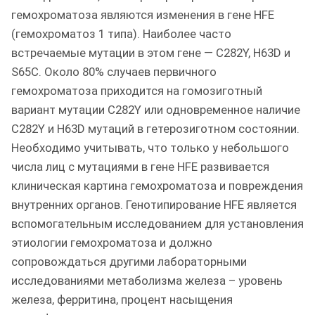
гемохроматоза являются изменения в гене HFE
(гемохроматоз 1 типа). Наиболее часто
встречаемые мутации в этом гене — C282Y, H63D и
S65C. Около 80% случаев первичного
гемохроматоза приходится на гомозиготный
вариант мутации C282Y или одновременное наличие
C282Y и H63D мутаций в гетерозиготном состоянии.
Необходимо учитывать, что только у небольшого
числа лиц с мутациями в гене HFE развивается
клиническая картина гемохроматоза и повреждения
внутренних органов. Генотипирование HFE является
вспомогательным исследованием для установления
этиологии гемохроматоза и должно
сопровождаться другими лабораторными
исследованиями метаболизма железа – уровень
железа, ферритина, процент насыщения