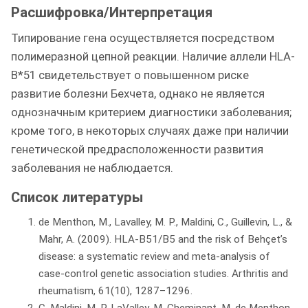
Расшифровка/Интерпретация
Типирование гена осуществляется посредством
полимеразной цепной реакции. Наличие аллели HLA-
B*51 свидетельствует о повышенном риске
развитие болезни Бехчета, однако не является
однозначным критерием диагностики заболевания;
кроме того, в некоторых случаях даже при наличии
генетической предрасположенности развития
заболевания не наблюдается.
Список литературы
de Menthon, M., Lavalley, M. P., Maldini, C., Guillevin, L., &
Mahr, A. (2009). HLA-B51/B5 and the risk of Behçet’s
disease: a systematic review and meta-analysis of
case-control genetic association studies. Arthritis and
rheumatism, 61(10), 1287–1296.
C. Maldini, M. P. LaValley, M. Cheminant, M. de Menthon,