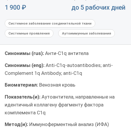
1 900
₽
до 5 рабочих дней
Системное заболевание соединительной ткани
Системные проявления
Аутоиммунные заболевания
Синонимы (rus):
Анти-С1q антитела
Синонимы (eng):
Anti-C1q-autoantibodies; anti-
Complement 1q Antibody; anti-C1q
Биоматериал:
Венозная кровь
Показатель(и):
Аутоантитела, направленные на
идентичный коллагену фрагменту фактора
комплемента С1q
Метод(и):
Иммуноферментный анализ (ИФА)