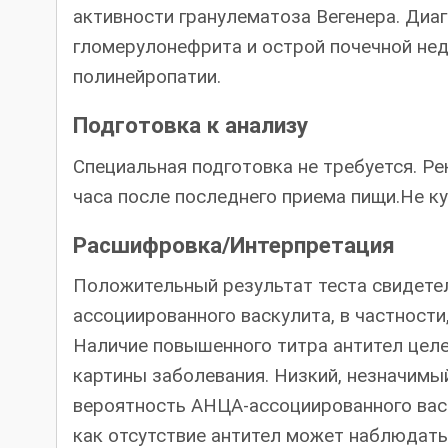
активности гранулематоза Вегенера. Ди
гломерулонефрита и острой почечной не
полинейропатии.
Подготовка к анализу
Специальная подготовка не требуется. Ре
часа после последнего приема пищи.Не ку
Расшифровка/Интерпретация
Положительный результат теста свидетел
ассоциированного васкулита, в частности
Наличие повышенного титра антител цел
картины заболевания. Низкий, незначимый
вероятность АНЦА-ассоциированного васк
как отсутствие антител может наблюдатьс