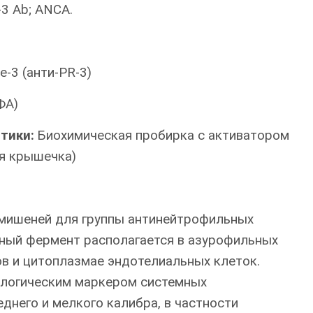
e-3 Ab; ANCA.
е-3 (анти-PR-3)
ФА)
итики:
Биохимическая пробирка с активатором
ая крышечка)
 мишеней для группы антинейтрофильных
нный фермент располагается в азурофильных
ов и цитоплазмае эндотелиальных клеток.
ологическим маркером системных
днего и мелкого калибра, в частности