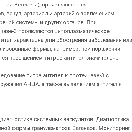
атоза Вегенера), проявляющегося
, венул, артериол и артерий с вовлечением
ервной системы и других органов. При
назе-3 проявляются цитоплазматическое
ител характерна для обострения заболевания ил
олированные формы, например, при поражении
ется повышением титров антител значительно
едование титра антител к протеиназе-3 с
ужения АНЦА, а также выявлением антител к
диагностика системных васкулитов. Диагностика
мной формы гранулематоза Вегенера. Мониторинг