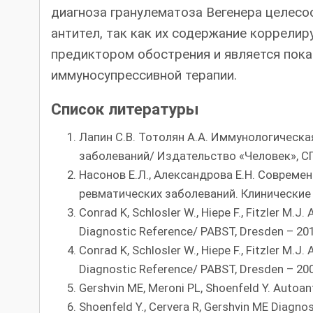
диагноза гранулематоза Вегенера целес
антител, так как их содержание коррели
предиктором обострения и является пока
иммуносупрессивной терапии.
Список литературы
Лапин С.В. Тотолян А.А. Иммунологическ
заболеваний/ Издательство «Человек», СП
Насонов Е.Л., Александрова Е.Н. Соврем
ревматических заболеваний. Клинические 
Conrad K, Schlosler W., Hiepe F., Fitzler M.
Diagnostic Reference/ PABST, Dresden – 20
Conrad K, Schlosler W., Hiepe F., Fitzler M.
Diagnostic Reference/ PABST, Dresden – 20
Gershvin ME, Meroni PL, Shoenfeld Y. Autoant
Shoenfeld Y., Cervera R, Gershvin ME Diagno