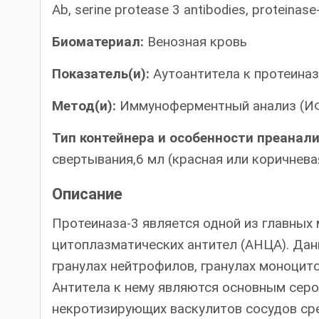
Ab, serine protease 3 antibodies, proteinas
Биоматериал:
Венозная кровь
Показатель(и):
Аутоантитела к протеиназ
Метод(и):
Иммуноферментный анализ (И
Тип контейнера и особенности преанал
свертывания,6 мл (красная или коричнев
Описание
Протеиназа-3 является одной из главных
цитоплазматических антител (АНЦА). Да
гранулах нейтрофилов, гранулах моноцит
Антитела к нему являются основным сер
некротизирующих васкулитов сосудов сре