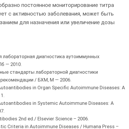
ообразно постоянное мониторирование титра
рует с активностью заболевания, может быть
занием для назначения или увеличение дозы
ая лабораторная диагностика аутоиммунных
б — 2010.
енные стандарты лабораторной диагностики
рекомендации / БХМ, М — 2006.
J. Autoantibodies in Organ Specific Autoimmune Diseases: A
11.
J. Autoantibodies in Systemic Autoimmune Diseases: A
07.
ibodies 2nd ed./ Elsevier Science – 2006.
stic Criteria in Autoimmune Diseases / Humana Press –