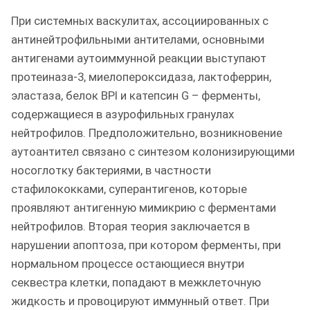
При системных васкулитах, ассоциированных с
антинейтрофильными антителами, основными
антигенами аутоиммунной реакции выступают
протеиназа-3, миелопероксидаза, лактоферрин,
эластаза, белок BPI и катепсин G – ферменты,
содержащиеся в азурофильных гранулах
нейтрофилов. Предположительно, возникновение
аутоантител связано с синтезом колонизирующими
носоглотку бактериями, в частности
стафилококками, суперантигенов, которые
проявляют антигенную мимикрию с ферментами
нейтрофилов. Вторая теория заключается в
нарушении апоптоза, при котором ферменты, при
нормальном процессе остающиеся внутри
секвестра клетки, попадают в межклеточную
жидкость и провоцируют иммунный ответ. При