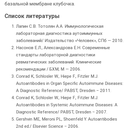
базальной мембране клубочка.
Список литературы
Лапин С.В. Тотолян А.А. Иммунологическая
лабораторная диагностика аутоиммунных
заболеваний/ Издательство «Человек», СПб — 2010.
Насонов Е.Л., Александрова Е.Н. Современные
стандарты лабораторной диагностики
ревматических заболеваний. Клинические
рекомендации / БХМ, М — 2006.
Conrad K, Schlosler W., Hiepe F., Fitzler M.J.
Autoantibodies in Organ Specific Autoimmune Diseases:
A Diagnostic Reference/ PABST, Dresden – 2011.
Conrad K, Schlosler W., Hiepe F., Fitzler M.J.
Autoantibodies in Systemic Autoimmune Diseases: A
Diagnostic Reference/ PABST, Dresden – 2007.
Gershvin ME, Meroni PL, Shoenfeld Y. Autoantibodies
2nd ed./ Elsevier Science – 2006.