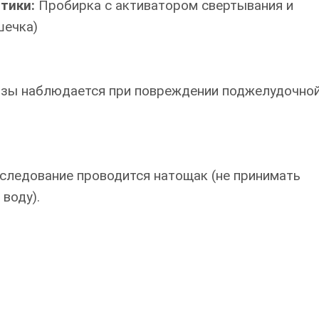
итики:
Пробирка с активатором свертывания и
шечка)
азы наблюдается при повреждении поджелудочно
сследование проводится натощак (не принимать
воду).