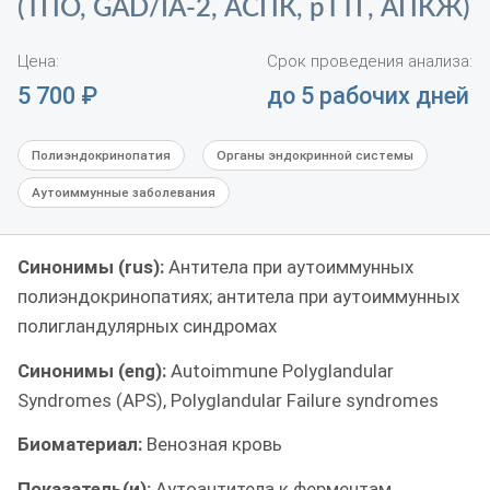
(ТПО, GAD/IA-2, АСПК, рТТГ, АПКЖ)
Цена:
Срок проведения анализа:
5 700
₽
до 5 рабочих дней
Полиэндокринопатия
Органы эндокринной системы
Аутоиммунные заболевания
Синонимы (rus):
Антитела при аутоиммунных
полиэндокринопатиях; антитела при аутоиммунных
полигландулярных синдромах
Синонимы (eng):
Autoimmune Polyglandular
Syndromes (APS), Polyglandular Failure syndromes
Биоматериал:
Венозная кровь
Показатель(и):
Аутоантитела к ферментам