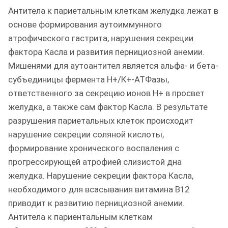
Антитела к париетальным клеткам желудка лежат в
основе формирования аутоиммунного
атрофического гастрита, нарушения секреции
фактора Касла и развития пернициозной анемии.
Мишенями для аутоантител является альфа- и бета-
субъединицы фермента Н+/К+-АТФазы,
ответственного за секрецию ионов H+ в просвет
желудка, а также сам фактор Касла. В результате
разрушения париетальных клеток происходит
нарушение секреции соляной кислоты,
формирование хронического воспаления с
прогрессирующей атрофией слизистой дна
желудка. Нарушение секреции фактора Касла,
необходимого для всасывания витамина B12
приводит к развитию пернициозной анемии.
Антитела к париентальным клеткам