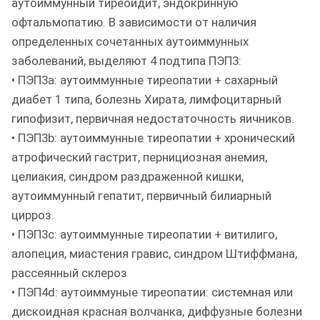
аутоиммунный тиреоидит, эндокринную
офтальмопатию. В зависимости от наличия
определенных сочетанных аутоиммунных
заболеваний, выделяют 4 подтипа ПЭП3:
• ПЭП3а: аутоиммунные тиреопатии + сахарный
диабет 1 типа, болезнь Хирата, лимфоцитарный
гипофизит, первичная недостаточность яичников.
• ПЭП3b: аутоиммунные тиреопатии + хронический
атрофический гастрит, пернициозная анемия,
целиакия, синдром раздраженной кишки,
аутоиммунный гепатит, первичный билиарный
цирроз.
• ПЭП3c: аутоиммунные тиреопатии + витилиго,
алопеция, миастения гравис, синдром Штиффмана,
рассеянный склероз
• ПЭП4d: аутоиммуные тиреопатии: системная или
дискоидная красная волчанка, диффузные болезни