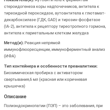
стероидогенеза коры надпочечников, антитела к
тиреоидной пероксидазе, аутоантитела к глютамат-
декарбоксилазе (ГДК, GAD) и тирозин-фосфатазе
(IA-2), антитела к рецептору тиреотропного гормона,
антитела к париетальным клеткам желудка
Метод(и):
Реакция непрямой
иммунофлюоресценции, иммуноферментный анализ
(ИФА)
Тип контейнера и особенности преаналитики:
Биохимическая пробирка с активатором
свертывания,6 мл (красная или коричневая
крышечка)
Описание
Полиэндокринопатии (ПЭП) – это заболевания, при