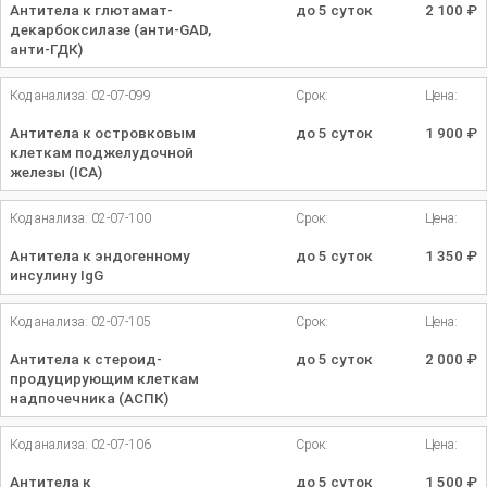
Антитела к глютамат-
до 5 суток
2 100
₽
декарбоксилазе (анти-GAD,
анти-ГДК)
Код анализа: 02-07-099
Срок:
Цена:
Антитела к островковым
до 5 суток
1 900
₽
клеткам поджелудочной
железы (ICA)
Код анализа: 02-07-100
Срок:
Цена:
Антитела к эндогенному
до 5 суток
1 350
₽
инсулину IgG
Код анализа: 02-07-105
Срок:
Цена:
Антитела к стероид-
до 5 суток
2 000
₽
продуцирующим клеткам
надпочечника (АСПК)
Код анализа: 02-07-106
Срок:
Цена:
Антитела к
до 5 суток
1 500
₽