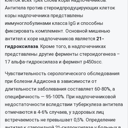
клеток всех трех слоев коры надпочечников.
Антитела против стероидпродуцирующих клеток
коры надпочечника представлены
иммуноглобулинами класса IgG и способны
фиксировать комплемент. Основной мишенью
антител к коре надпочечников является
21-
гидроксилаза
. Кроме того, в надпочечниках
представлены другие ферменты стероидогенеза –
17 альфа-гидроксилаза и фермент р450scc.
Чувствительность серологического обследования
при болезни Аддисона в зависимости от
длительности заболевания составляет 60-80%, а
специфичность — 95-100%. При надпочечниковой
недостаточности вследствии туберкулеза антитела
отмечаются в 4-6% случаев, у здоровых лиц
встречаемость не превышает 0,5%. Определение
антител к стероидной 21-гидроксилазе у больных в