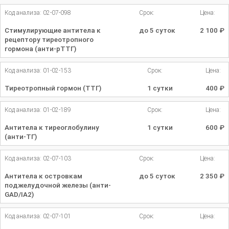
Код анализа: 02-07-098
Срок:
Цена:
Стимулирующие антитела к
до 5 суток
2 100
₽
рецептору тиреотропного
гормона (анти-рТТГ)
Код анализа: 01-02-153
Срок:
Цена:
Тиреотропный гормон (ТТГ)
1 сутки
400
₽
Код анализа: 01-02-189
Срок:
Цена:
Антитела к тиреоглобулину
1 сутки
600
₽
(анти-ТГ)
Код анализа: 02-07-103
Срок:
Цена:
Антитела к островкам
до 5 суток
2 350
₽
поджелудочной железы (анти-
GAD/IA2)
Код анализа: 02-07-101
Срок:
Цена: