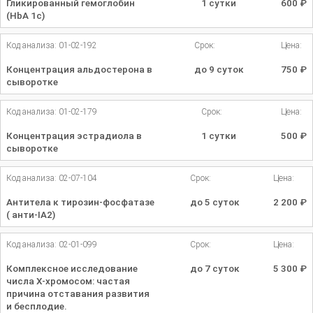
Гликированный гемоглобин
1 сутки
600
₽
(HbA 1c)
Код анализа: 01-02-192
Срок:
Цена:
Концентрация альдостерона в
до 9 суток
750
₽
сыворотке
Код анализа: 01-02-179
Срок:
Цена:
Концентрация эстрадиола в
1 сутки
500
₽
сыворотке
Код анализа: 02-07-104
Срок:
Цена:
Антитела к тирозин-фосфатазе
до 5 суток
2 200
₽
( анти-IA2)
Код анализа: 02-01-099
Срок:
Цена:
Комплексное исследование
до 7 суток
5 300
₽
числа Х-хромосом: частая
причина отставания развития
и бесплодие.