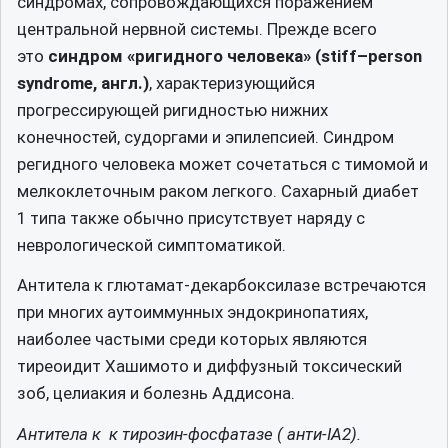
синдромах, сопровождающихся поражением
центральной нервной системы. Прежде всего
это
синдром «ригидного человека» (stiff–person
syndrome, англ.)
, характеризующийся
прогрессирующей ригидностью нижних
конечностей, судоргами и эпилепсией. Синдром
регидного человека может сочетаться с тимомой и
мелкоклеточным раком легкого. Сахарный диабет
1 типа также обычно присутствует наряду с
неврологической симптоматикой.
Антитела к глютамат-декарбоксилазе встречаются
при многих аутоиммунных эндокринопатиях,
наиболее частыми среди которых являются
тиреоидит Хашимото и диффузный токсический
зоб, целиакия и болезнь Аддисона.
Антитела к к тирозин-фосфатазе ( анти-IA2).