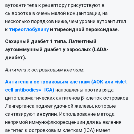
аутоантитела к рецептору присутствуют в
сыворотке в очень малой концентрации, на
несколько порядков ниже, чем уровни аутоантител
к
тиреоглобулину
и тиреоидной пероксидазе.
Сахарный диабет 1 типа. Латентный
аутоиммунный диабет у взрослых (LADA-
диабет).
Антитела к островковым клеткам.
Антитела к островковым клеткам (АОК или «islet
cell antibodies»- ICA)
направлены против ряда
цитоплазматических антигенов β-клеток островков
Лангерганса поджелудочной железы, которые
синтезируют
инсулин
. Использование метода
непрямой иммунофлюоресценции для выявления
антител к островковым клеткам (ICA) имеет