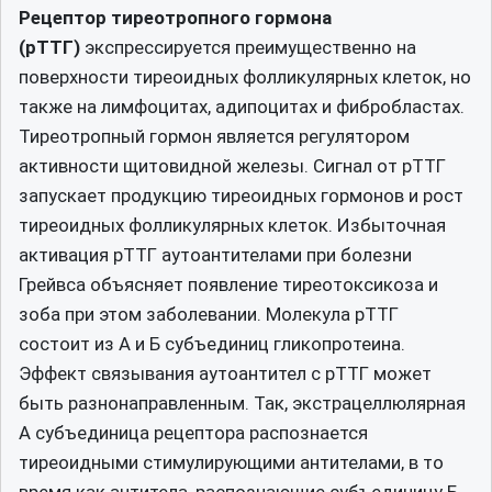
Рецептор тиреотропного гормона
(рТТГ)
экспрессируется преимущественно на
поверхности тиреоидных фолликулярных клеток, но
также на лимфоцитах, адипоцитах и фибробластах.
Тиреотропный гормон является регулятором
активности щитовидной железы. Сигнал от рТТГ
запускает продукцию тиреоидных гормонов и рост
тиреоидных фолликулярных клеток. Избыточная
активация рТТГ аутоантителами при болезни
Грейвса объясняет появление тиреотоксикоза и
зоба при этом заболевании. Молекула рТТГ
состоит из А и Б субъединиц гликопротеина.
Эффект связывания аутоантител с рТТГ может
быть разнонаправленным. Так, экстрацеллюлярная
А субъединица рецептора распознается
тиреоидными стимулирующими антителами, в то
время как антитела, распознающие субъединицу Б,