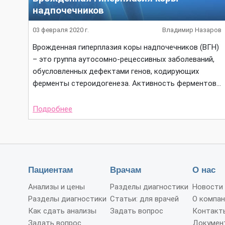
надпочечников
03 февраля 2020 г.
Владимир Назаров
Врожденная гиперплазия коры надпочечников (ВГН)
– это группа аутосомно-рецессивных заболеваний,
обусловленных дефектами генов, кодирующих
ферменты стероидогенеза. Активность ферментов…
Подробнее
Пациентам
Врачам
О нас
Анализы и цены
Разделы диагностики
Новости
Разделы диагностики
Статьи: для врачей
О компан
Как сдать анализы
Задать вопрос
Контакт
Задать вопрос
Докумен