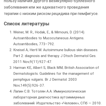
пользу наличия другого везикулярно-буллезного
заболевания или же адекватного проведения
терапии с низким риском рецидива при пемфигусе.
Список литературы
Weiner, M. R., Hodak, E., & Mimouni, D. (2014).
Autoantibodies to Mucocutaneous Antigens.
Autoantibodies, 773–792.
Kneisel A, Hertl M. Autoimmune bullous skin diseases.
Part 2: diagnosis and therapy. J Dtsch Dermatol Ges.
2011 Nov;9(11):927-47.
Harman KE, Albert S, Black MM; British Association of
Dermatologists. Guidelines for the management of
pemphigus vulgaris. Br J Dermatol. 2003
Nov;149(5):926-37.
Лапин С.В. Тотолян А.А. Иммунологическая
лабораторная диагностика аутоиммунных
заболеваний. Издательство «Человек», СПб — 2010.