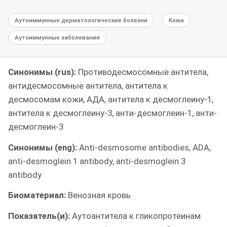
Аутоиммунные дерматологические болезни
Кожа
Аутоиммунные заболевания
Синонимы (rus):
Противодесмосомные антитела,
антидесмосомные антитела, антитела к
десмосомам кожи, АДА, антитела к десмоглеину-1,
антитела к десмоглеину-3, анти-десмоглеин-1, анти-
десмоглеин-3
Синонимы (eng):
Anti-desmosome antibodies, ADA,
anti-desmoglein 1 antibody, anti-desmoglein 3
antibody
Биоматериал:
Венозная кровь
Показатель(и):
Аутоантитела к гликопротеинам