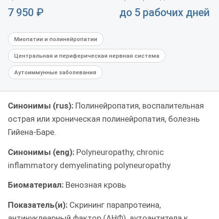
7 950
₽
до 5 рабочих дней
Миопатии и полинейропатии
Центральная и периферическая нервная система
Аутоиммунные заболевания
Синонимы (rus):
Полинейропатия, воспалительная
острая или хроническая полинейропатия, болезнь
Гийена-Баре.
Синонимы (eng):
Polyneuropathy, chronic
inflammatory demyelinating polyneuropathy
Биоматериал:
Венозная кровь
Показатель(и):
Скрининг парапротеина,
антинуклеарный фактор (АНФ), аутоантитела к