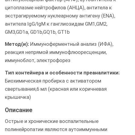
цитоплазме нейтрофилов (АНЦА), антитела к
экстрагируемому нуклеарному антигену (ENA),
антитела IgG/IgM к ганглиозидам GM1,GM2,
GM3,GD1a, GD1b,GQ1b, GT1b
Метод(и):
Иммуноферментный анализ (ИФА),
реакция непрямой иммунофлюоресценции,
иммуноблот, электрофорез
Тип контейнера и особенности преаналитики:
Биохимическая пробирка с активатором
свертывания,6 мл (красная или коричневая
крышечка)
Описание
Острые и хронические воспалительные
полинейропатии являются аутоиммунными