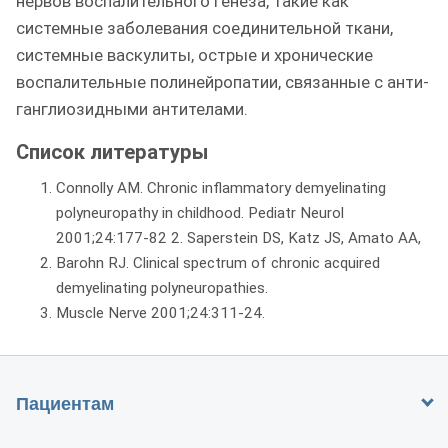
нервов воспалительного генеза, такие как
системные заболевания соединительной ткани,
системные васкулиты, острые и хронические
воспалительные полинейропатии, связанные с анти-
ганглиозидными антителами.
Список литературы
Connolly AM. Chronic inflammatory demyelinating
polyneuropathy in childhood. Pediatr Neurol
2001;24:177-82 2. Saperstein DS, Katz JS, Amato AA,
Barohn RJ. Clinical spectrum of chronic acquired
demyelinating polyneuropathies.
Muscle Nerve 2001;24:311-24.
Пациентам