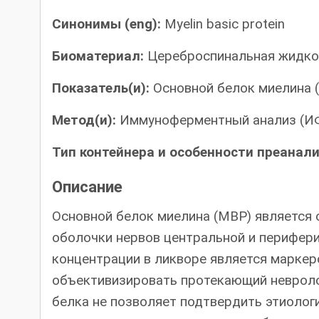
Синонимы (eng):
Myelin basic protein
Биоматериал:
Цереброспинальная жидко
Показатель(и):
Основной белок миелина 
Метод(и):
Иммуноферментный анализ (И
Тип контейнера и особенности преанал
Описание
Основной белок миелина (MBP) является
оболочки нервов центральной и перифер
концентрации в ликворе является маркер
объективизировать протекающий невроло
белка не позволяет подтвердить этиолог