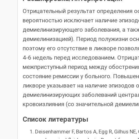
Отрицательный результат определения ос
вероятностью исключает наличие эпизодо
демиелинизирующего заболевания, а такж
демиелинизацией). Период полужизни осн
поэтому его отсутствие в ликворе позво
4-6 недель перед исследованием. Отрица
межприступный период между обострения
состояние ремиссии у больного. Повышен
ликворе указывает на наличие эпизодов 
демиелинизирующих заболеваний централ
кровоизлияния (со значительной демиели
Список литературы
Deisenhammer F, Bartos A, Egg R, Gilhus NE, G