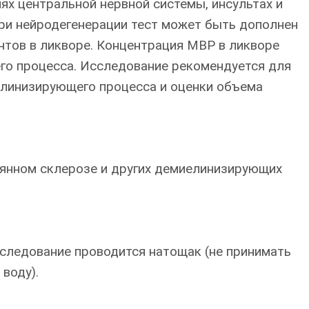
х центральной нервной системы, инсультах и
При нейродегенерации тест может быть дополнен
тов в ликворе. Концентрация МВР в ликворе
о процесса. Исследование рекомендуется для
елинизирующего процесса и оценки объема
еянном склерозе и других демиелинизирующих
сследование проводится натощак (не принимать
воду).