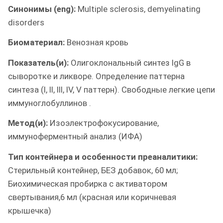
Синонимы (eng):
Multiple sclerosis, demyelinating
disorders
Биоматериал:
Венозная кровь
Показатель(и):
Олигоклональный синтез IgG в
сыворотке и ликворе. Определение паттерна
синтеза (I, II, III, IV, V паттерн). Свободные легкие цепи
иммуноглобуллинов .
Метод(и):
Изоэлектрофокусирование,
иммуноферментный анализ (ИФА)
Тип контейнера и особенности преаналитики:
Стерильный контейнер, БЕЗ добавок, 60 мл;
Биохимическая пробирка с активатором
свертывания,6 мл (красная или коричневая
крышечка)