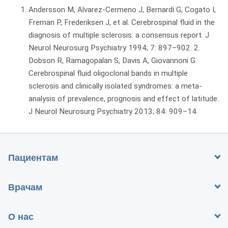
Andersson M, Alvarez-Cermeno J, Bernardi G, Cogato I,
Freman P, Frederiksen J, et al. Cerebrospinal fluid in the
diagnosis of multiple sclerosis: a consensus report. J
Neurol Neurosurg Psychiatry 1994; 7: 897–902. 2.
Dobson R, Ramagopalan S, Davis A, Giovannoni G.
Cerebrospinal fluid oligoclonal bands in multiple
sclerosis and clinically isolated syndromes: a meta-
analysis of prevalence, prognosis and effect of latitude.
J Neurol Neurosurg Psychiatry 2013; 84: 909–14.
Пациентам
Врачам
О нас