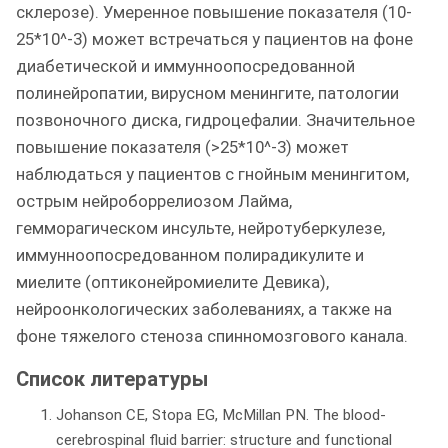
склерозе). Умеренное повышение показателя (10-
25*10^-3) может встречаться у пациентов на фоне
диабетической и иммунноопосредованной
полинейропатии, вирусном менингите, патологии
позвоночного диска, гидроцефалии. Значительное
повышение показателя (>25*10^-3) может
наблюдаться у пациентов с гнойным менингитом,
острым нейроборрелиозом Лайма,
гемморагическом инсульте, нейротуберкулезе,
иммунноопосредованном полирадикулите и
миелите (оптиконейромиелите Девика),
нейроонкологических заболеваниях, а также на
фоне тяжелого стеноза спинномозгового канала.
Список литературы
Johanson CE, Stopa EG, McMillan PN. The blood‐
cerebrospinal fluid barrier: structure and functional