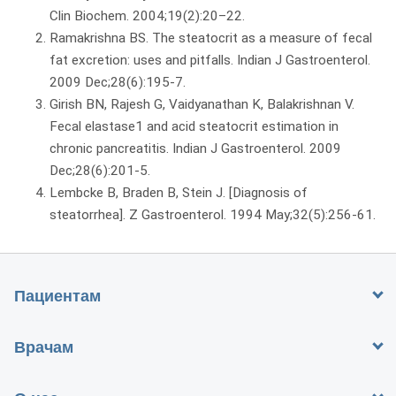
Clin Biochem. 2004;19(2):20–22.
Ramakrishna BS. The steatocrit as a measure of fecal
fat excretion: uses and pitfalls. Indian J Gastroenterol.
2009 Dec;28(6):195-7.
Girish BN, Rajesh G, Vaidyanathan K, Balakrishnan V.
Fecal elastase1 and acid steatocrit estimation in
chronic pancreatitis. Indian J Gastroenterol. 2009
Dec;28(6):201-5.
Lembcke B, Braden B, Stein J. [Diagnosis of
steatorrhea]. Z Gastroenterol. 1994 May;32(5):256-61.
Пациентам
Врачам