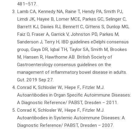
481–517.
Lamb CA, Kennedy NA, Raine T, Hendy PA, Smith PJ,
Limdi JK, Hayee B, Lomer MCE, Parkes GC, Selinger C,
Barrett KJ, Davies RJ, Bennett C, Gittens S, Dunlop MG,
Faiz O, Fraser A, Garrick V, Johnston PD, Parkes M,
Sanderson J, Terry H; IBD guidelines eDelphi consensus
group, Gaya DR, Iqbal TH, Taylor SA, Smith M, Brookes
M, Hansen R, Hawthorne AB. British Society of
Gastroenterology consensus guidelines on the
management of inflammatory bowel disease in adults.
Gut. 2019 Sep 27.
Conrad K, Schlosler W., Hiepe F., Fitzler M.J.
Autoantibodies in Organ Specific Autoimmune Diseases:
A Diagnostic Reference/ PABST, Dresden – 2011.
Conrad K, Schlosler W., Hiepe F., Fitzler M.J.
Autoantibodies in Systemic Autoimmune Diseases: A
Diagnostic Reference/ PABST, Dresden – 2007.