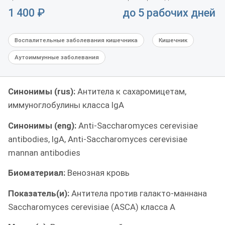
1 400
₽
до 5 рабочих дней
Воспалительные заболевания кишечника
Кишечник
Аутоиммунные заболевания
Синонимы (rus):
Антитела к сахаромицетам,
иммуноглобулины класса IgA
Синонимы (eng):
Anti-Saccharomyces cerevisiae
antibodies, IgA, Anti-Saccharomyces cerevisiae
mannan antibodies
Биоматериал:
Венозная кровь
Показатель(и):
Антитела против галакто-маннана
Saccharomyces cerevisiae (ASCA) класса А