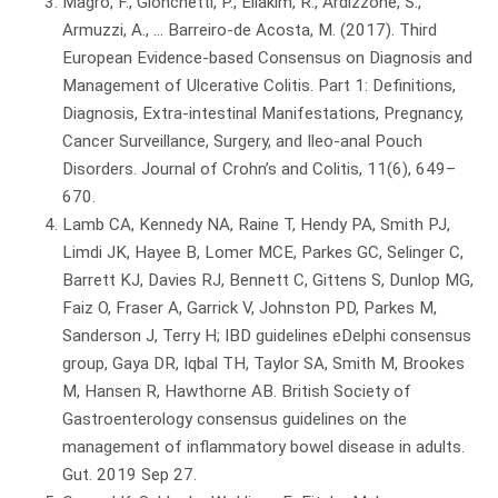
Magro, F., Gionchetti, P., Eliakim, R., Ardizzone, S.,
Armuzzi, A., … Barreiro-de Acosta, M. (2017). Third
European Evidence-based Consensus on Diagnosis and
Management of Ulcerative Colitis. Part 1: Definitions,
Diagnosis, Extra-intestinal Manifestations, Pregnancy,
Cancer Surveillance, Surgery, and Ileo-anal Pouch
Disorders. Journal of Crohn’s and Colitis, 11(6), 649–
670.
Lamb CA, Kennedy NA, Raine T, Hendy PA, Smith PJ,
Limdi JK, Hayee B, Lomer MCE, Parkes GC, Selinger C,
Barrett KJ, Davies RJ, Bennett C, Gittens S, Dunlop MG,
Faiz O, Fraser A, Garrick V, Johnston PD, Parkes M,
Sanderson J, Terry H; IBD guidelines eDelphi consensus
group, Gaya DR, Iqbal TH, Taylor SA, Smith M, Brookes
M, Hansen R, Hawthorne AB. British Society of
Gastroenterology consensus guidelines on the
management of inflammatory bowel disease in adults.
Gut. 2019 Sep 27.